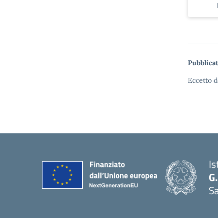
Pubblicat
Eccetto d
Is
G.
Sa