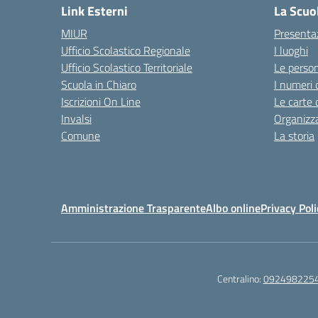
Link Esterni
La Scuo
MIUR
Presenta
Ufficio Scolastico Regionale
I luoghi
Ufficio Scolastico Territoriale
Le perso
Scuola in Chiaro
I numeri 
Iscrizioni On Line
Le carte 
Invalsi
Organizz
Comune
La storia
Amministrazione Trasparente
Albo online
Privacy Poli
Centralino:
092498225