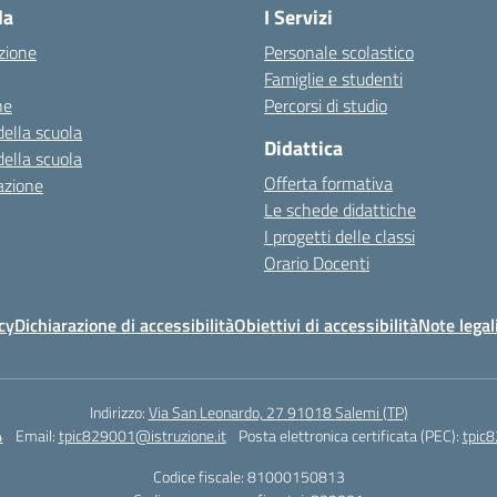
la
I Servizi
zione
Personale scolastico
Famiglie e studenti
ne
Percorsi di studio
della scuola
Didattica
della scuola
Offerta formativa
azione
Le schede didattiche
I progetti delle classi
Orario Docenti
cy
Dichiarazione di accessibilità
Obiettivi di accessibilità
Note legal
Indirizzo:
Via San Leonardo, 27 91018 Salemi (TP)
4
Email:
tpic829001@istruzione.it
Posta elettronica certificata (PEC):
tpic8
Codice fiscale: 81000150813