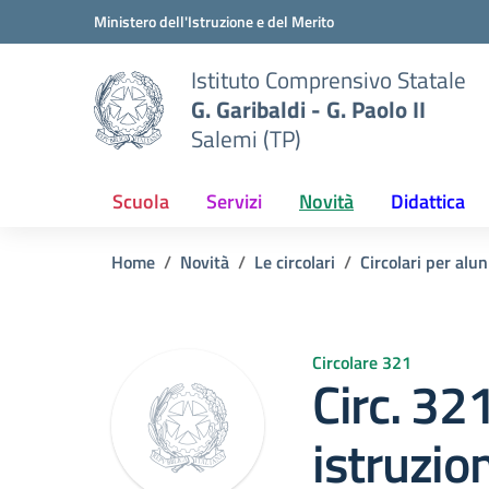
Vai ai contenuti
Vai al menu di navigazione
Vai al footer
Ministero dell'Istruzione e del Merito
Istituto Comprensivo Statale
G. Garibaldi - G. Paolo II
Salemi (TP)
Scuola
Servizi
Novità
Didattica
Home
Novità
Le circolari
Circolari per alun
Circolare 321
Circ. 32
istruzion