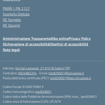
PNRR \ PN 2127
Sportello Digitale
RE Famiglie
RE Docenti
Amministrazione Trasparente
Albo online
Privacy Policy
Dichiarazione di accessibilità
Obiettivi di accessibilità
Note legali
Indirizzo:
Via San Leonardo, 27 91018 Salemi (TP)
Centralino:
0924982254
Email:
tpic829001@istruzione.it
Posta elettronica certificata (PEC):
tpic829001@pec.istruzione.it
Codice fiscale: 81000150813
Codice meccanografico:
tpic829001
Codice Indice delle Pubbliche Amministrazioni (IPA): istsc_tpic829001
Codice unico di fatturazione (CUF): UFLN7A