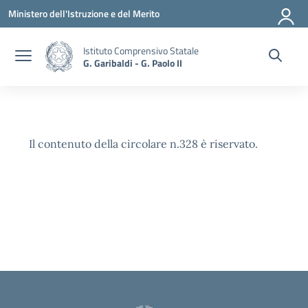
Vai ai contenuti
Vai al menu di navigazione
Vai al footer
Ministero dell'Istruzione e del Merito
Istituto Comprensivo Statale
G. Garibaldi - G. Paolo II
Il contenuto della circolare n.328 è riservato.