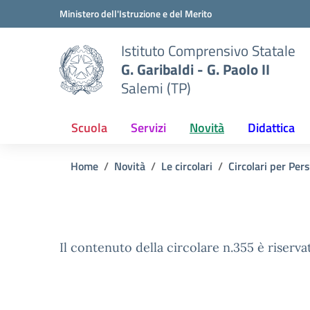
Vai ai contenuti
Vai al menu di navigazione
Vai al footer
Ministero dell'Istruzione e del Merito
Istituto Comprensivo Statale
G. Garibaldi - G. Paolo II
Salemi (TP)
Scuola
Servizi
Novità
Didattica
Home
Novità
Le circolari
Circolari per Per
Il contenuto della circolare n.355 è riserva