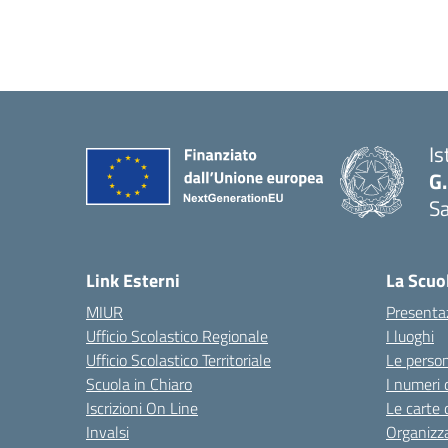
Is
G.
Sa
Link Esterni
La Scuo
MIUR
Presenta
Ufficio Scolastico Regionale
I luoghi
Ufficio Scolastico Territoriale
Le perso
Scuola in Chiaro
I numeri 
Iscrizioni On Line
Le carte 
Invalsi
Organizz