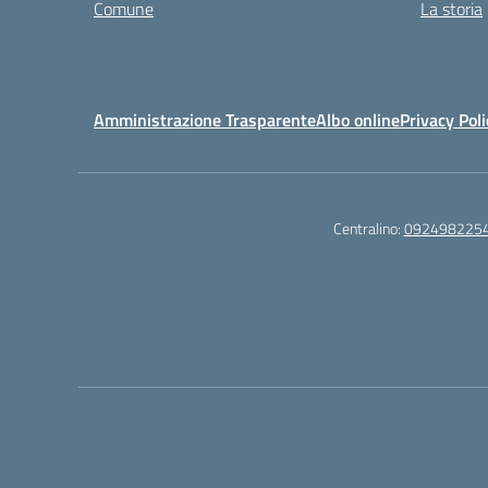
Comune
La storia
Amministrazione Trasparente
Albo online
Privacy Poli
Centralino:
092498225