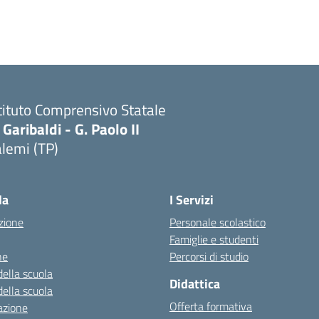
tituto Comprensivo Statale
 Garibaldi - G. Paolo II
lemi (TP)
la
I Servizi
zione
Personale scolastico
Famiglie e studenti
ne
Percorsi di studio
della scuola
Didattica
della scuola
Offerta formativa
azione