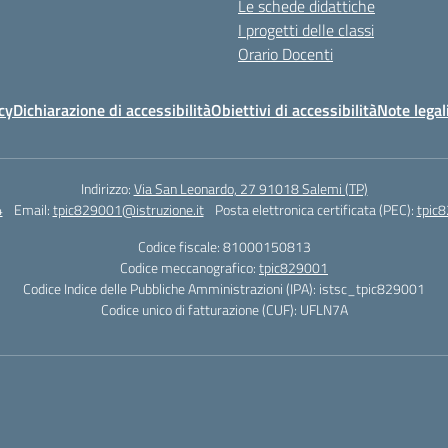
Le schede didattiche
I progetti delle classi
Orario Docenti
cy
Dichiarazione di accessibilità
Obiettivi di accessibilità
Note legal
Indirizzo:
Via San Leonardo, 27 91018 Salemi (TP)
4
Email:
tpic829001@istruzione.it
Posta elettronica certificata (PEC):
tpic8
Codice fiscale: 81000150813
Codice meccanografico:
tpic829001
Codice Indice delle Pubbliche Amministrazioni (IPA): istsc_tpic829001
Codice unico di fatturazione (CUF): UFLN7A