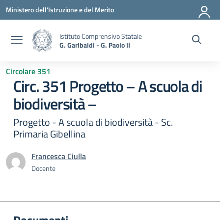
Vai ai contenuti
Vai al menu di navigazione
Vai al footer
Ministero dell'Istruzione e del Merito
Istituto Comprensivo Statale
G. Garibaldi - G. Paolo II
Circolare 351
Circ. 351 Progetto – A scuola di
biodiversità –
Progetto - A scuola di biodiversità - Sc.
Primaria Gibellina
Francesca Ciulla
Docente