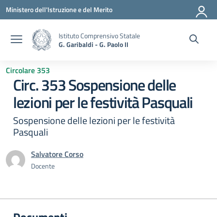
Vai ai contenuti
Vai al menu di navigazione
Vai al footer
Ministero dell'Istruzione e del Merito
Istituto Comprensivo Statale
G. Garibaldi - G. Paolo II
Circolare 353
Circ. 353 Sospensione delle
lezioni per le festività Pasquali
Sospensione delle lezioni per le festività
Pasquali
Salvatore Corso
Docente