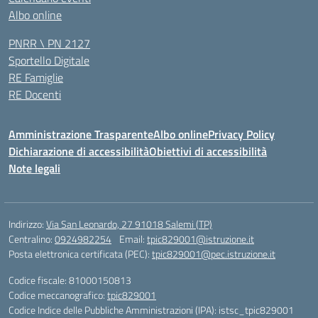
Albo online
PNRR \ PN 2127
Sportello Digitale
RE Famiglie
RE Docenti
Amministrazione Trasparente
Albo online
Privacy Policy
Dichiarazione di accessibilità
Obiettivi di accessibilità
Note legali
Indirizzo:
Via San Leonardo, 27 91018 Salemi (TP)
Centralino:
0924982254
Email:
tpic829001@istruzione.it
Posta elettronica certificata (PEC):
tpic829001@pec.istruzione.it
Codice fiscale: 81000150813
Codice meccanografico:
tpic829001
Codice Indice delle Pubbliche Amministrazioni (IPA): istsc_tpic829001