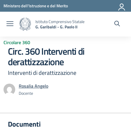
Vai ai contenuti
Vai al menu di navigazione
Vai al footer
Ministero dell'Istruzione e del Merito
Istituto Comprensivo Statale
G. Garibaldi - G. Paolo II
Circolare 360
Circ. 360 Interventi di
derattizzazione
Interventi di derattizzazione
Rosalia Angelo
Docente
Documenti