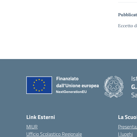
Pubblicat
Eccetto d
Is
G.
Sa
Link Esterni
La Scuo
MIUR
Presenta
Ufficio Scolastico Regionale
I luoghi