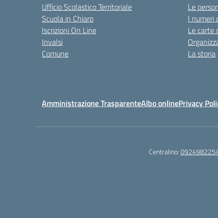
Ufficio Scolastico Territoriale
Le perso
Scuola in Chiaro
I numeri 
Iscrizioni On Line
Le carte 
Invalsi
Organizz
Comune
La storia
Amministrazione Trasparente
Albo online
Privacy Poli
Centralino:
092498225