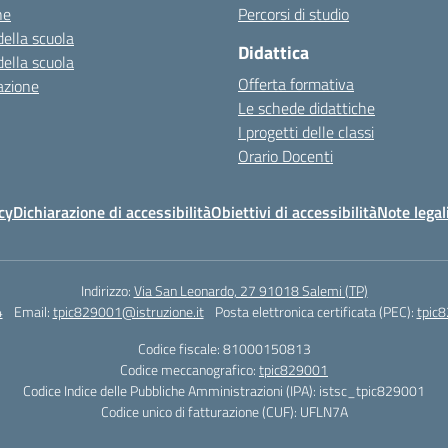
ne
Percorsi di studio
della scuola
Didattica
della scuola
Offerta formativa
azione
Le schede didattiche
I progetti delle classi
Orario Docenti
cy
Dichiarazione di accessibilità
Obiettivi di accessibilità
Note legal
Indirizzo:
Via San Leonardo, 27 91018 Salemi (TP)
4
Email:
tpic829001@istruzione.it
Posta elettronica certificata (PEC):
tpic8
Codice fiscale: 81000150813
Codice meccanografico:
tpic829001
Codice Indice delle Pubbliche Amministrazioni (IPA): istsc_tpic829001
Codice unico di fatturazione (CUF): UFLN7A