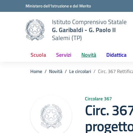
Vai ai contenuti
Vai al menu di navigazione
Vai al footer
Ministero dell'Istruzione e del Merito
Istituto Comprensivo Statale
G. Garibaldi - G. Paolo II
Salemi (TP)
Scuola
Servizi
Novità
Didattica
Home
Novità
Le circolari
Circ. 367 Rettific
Circolare 367
Circ. 367
progetto