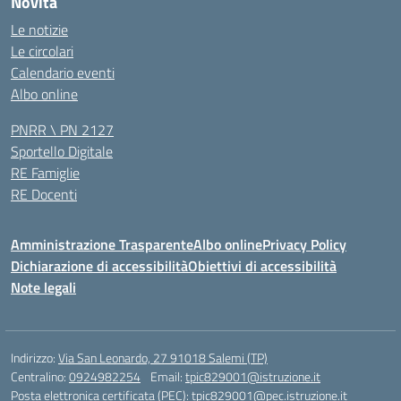
Novità
Le notizie
Le circolari
Calendario eventi
Albo online
PNRR \ PN 2127
Sportello Digitale
RE Famiglie
RE Docenti
Amministrazione Trasparente
Albo online
Privacy Policy
Dichiarazione di accessibilità
Obiettivi di accessibilità
Note legali
Indirizzo:
Via San Leonardo, 27 91018 Salemi (TP)
Centralino:
0924982254
Email:
tpic829001@istruzione.it
Posta elettronica certificata (PEC):
tpic829001@pec.istruzione.it