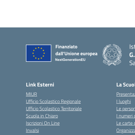
Is
G.
Sa
Link Esterni
La Scuo
MIUR
Presenta
Ufficio Scolastico Regionale
I luoghi
Ufficio Scolastico Territoriale
Le perso
Scuola in Chiaro
I numeri 
Iscrizioni On Line
Le carte 
Invalsi
Organizz