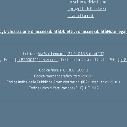
Le schede didattiche
I progetti delle classi
Orario Docenti
cy
Dichiarazione di accessibilità
Obiettivi di accessibilità
Note legal
Indirizzo:
Via San Leonardo, 27 91018 Salemi (TP)
4
Email:
tpic829001@istruzione.it
Posta elettronica certificata (PEC):
tpic8
Codice fiscale: 81000150813
Codice meccanografico:
tpic829001
Codice Indice delle Pubbliche Amministrazioni (IPA): istsc_tpic829001
Codice unico di fatturazione (CUF): UFLN7A