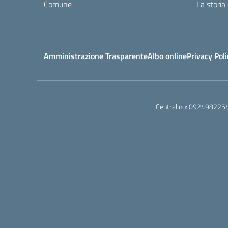
Comune
La storia
Amministrazione Trasparente
Albo online
Privacy Poli
Centralino:
092498225