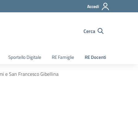
Accedi
Cerca
Sportello Digitale
RE Famiglie
RE Docenti
emi e San Francesco Gibellina