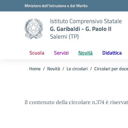
Vai ai contenuti
Vai al menu di navigazione
Vai al footer
Ministero dell'Istruzione e del Merito
Istituto Comprensivo Statale
G. Garibaldi - G. Paolo II
Salemi (TP)
Scuola
Servizi
Novità
Didattica
Home
Novità
Le circolari
Circolari per doc
Il contenuto della circolare n.374 è riservat