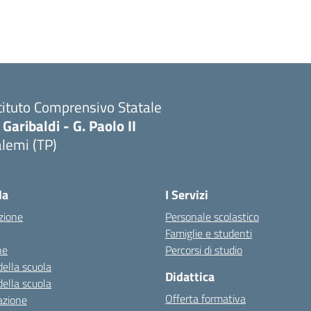
tituto Comprensivo Statale
 Garibaldi - G. Paolo II
lemi (TP)
la
I Servizi
zione
Personale scolastico
Famiglie e studenti
ne
Percorsi di studio
della scuola
Didattica
della scuola
Offerta formativa
azione