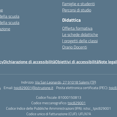
Famiglie e studenti
ne
Percorsi di studio
della scuola
Didattica
della scuola
Offerta formativa
azione
Le schede didattiche
I progetti delle classi
Orario Docenti
cy
Dichiarazione di accessibilità
Obiettivi di accessibilità
Note legal
Indirizzo:
Via San Leonardo, 27 91018 Salemi (TP)
4
Email:
tpic829001@istruzione.it
Posta elettronica certificata (PEC):
tpic8
Codice fiscale: 81000150813
Codice meccanografico:
tpic829001
Codice Indice delle Pubbliche Amministrazioni (IPA): istsc_tpic829001
Codice unico di fatturazione (CUF): UFLN7A