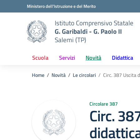
Vai ai contenuti
Vai al menu di navigazione
Vai al footer
Ministero dell'Istruzione e del Merito
Istituto Comprensivo Statale
G. Garibaldi - G. Paolo II
Salemi (TP)
Scuola
Servizi
Novità
Didattica
Home
Novità
Le circolari
Circ. 387 Uscita 
Circolare 387
Circ. 38
didattic