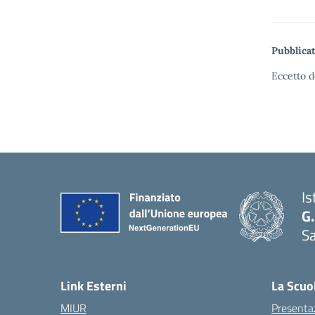
Pubblicat
Eccetto d
Is
G.
Sa
Link Esterni
La Scuo
MIUR
Presenta