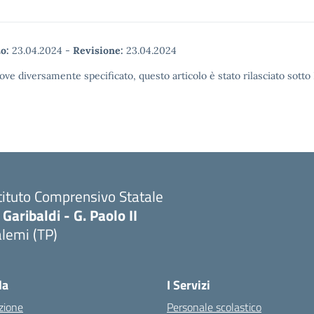
o:
23.04.2024
-
Revisione:
23.04.2024
ove diversamente specificato, questo articolo è stato rilasciato sott
tituto Comprensivo Statale
 Garibaldi - G. Paolo II
lemi (TP)
la
I Servizi
zione
Personale scolastico