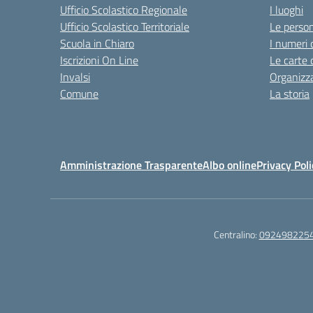
Ufficio Scolastico Regionale
I luoghi
Ufficio Scolastico Territoriale
Le perso
Scuola in Chiaro
I numeri 
Iscrizioni On Line
Le carte 
Invalsi
Organizz
Comune
La storia
Amministrazione Trasparente
Albo online
Privacy Poli
Centralino:
092498225