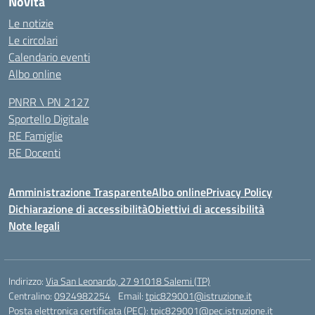
Novità
Le notizie
Le circolari
Calendario eventi
Albo online
PNRR \ PN 2127
Sportello Digitale
RE Famiglie
RE Docenti
Amministrazione Trasparente
Albo online
Privacy Policy
Dichiarazione di accessibilità
Obiettivi di accessibilità
Note legali
Indirizzo:
Via San Leonardo, 27 91018 Salemi (TP)
Centralino:
0924982254
Email:
tpic829001@istruzione.it
Posta elettronica certificata (PEC):
tpic829001@pec.istruzione.it