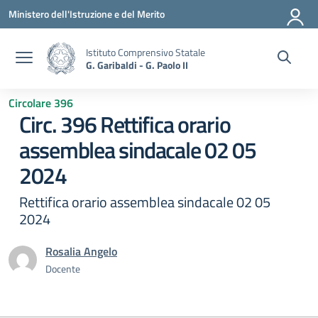
Vai ai contenuti
Vai al menu di navigazione
Vai al footer
Ministero dell'Istruzione e del Merito
Istituto Comprensivo Statale
G. Garibaldi - G. Paolo II
Circolare 396
Circ. 396 Rettifica orario
assemblea sindacale 02 05
2024
Rettifica orario assemblea sindacale 02 05
2024
Rosalia Angelo
Docente