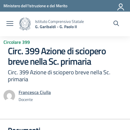
Vai ai contenuti
Vai al menu di navigazione
Vai al footer
Ministero dell'Istruzione e del Merito
Istituto Comprensivo Statale
G. Garibaldi - G. Paolo II
Circolare 399
Circ. 399 Azione di sciopero
breve nella Sc. primaria
Circ. 399 Azione di sciopero breve nella Sc.
primaria
Francesca Ciulla
Docente