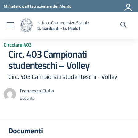
Vai ai contenuti
Vai al menu di navigazione
Vai al footer
Ministero dell'Istruzione e del Merito
Istituto Comprensivo Statale
G. Garibaldi - G. Paolo II
Circolare 403
Circ. 403 Campionati
studenteschi – Volley
Circ. 403 Campionati studenteschi - Volley
Francesca Ciulla
Docente
Documenti