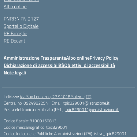
Albo online
PNRR \ PN 2127
Sportello Digitale
RE Famiglie
RE Docenti
Amministrazione Trasparente
Albo online
Privacy Policy
Dichiarazione di accessibilità
Obiettivi di accessibilità
Note legali
Indirizzo:
Via San Leonardo, 27 91018 Salemi (TP)
Centralino:
0924982254
Email:
tpic829001@istruzione.it
Posta elettronica certificata (PEC):
tpic829001@pec.istruzione.it
Codice fiscale: 81000150813
Codice meccanografico:
tpic829001
Codice Indice delle Pubbliche Amministrazioni (IPA): istsc_tpic829001