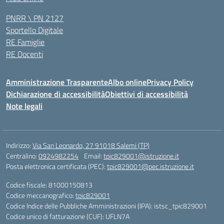
PNRR \ PN 2127
Sportello Digitale
RE Famiglie
RE Docenti
Amministrazione Trasparente
Albo online
Privacy Policy
Dichiarazione di accessibilità
Obiettivi di accessibilità
Note legali
Indirizzo:
Via San Leonardo, 27 91018 Salemi (TP)
Centralino:
0924982254
Email:
tpic829001@istruzione.it
Posta elettronica certificata (PEC):
tpic829001@pec.istruzione.it
Codice fiscale: 81000150813
Codice meccanografico:
tpic829001
Codice Indice delle Pubbliche Amministrazioni (IPA): istsc_tpic829001
Codice unico di fatturazione (CUF): UFLN7A