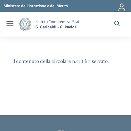
Vai ai contenuti
Vai al menu di navigazione
Vai al footer
Ministero dell'Istruzione e del Merito
Istituto Comprensivo Statale
G. Garibaldi - G. Paolo II
Il contenuto della circolare n.413 è riservato.