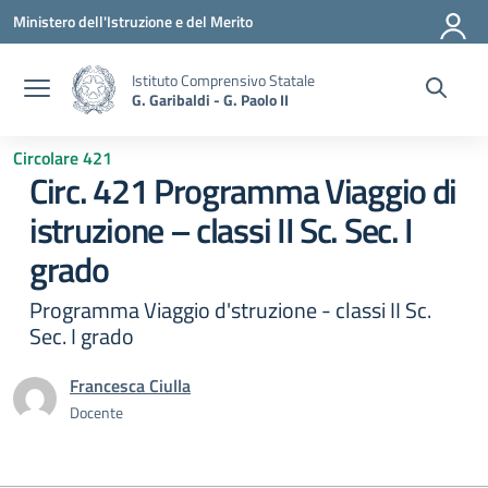
Vai ai contenuti
Vai al menu di navigazione
Vai al footer
Ministero dell'Istruzione e del Merito
Istituto Comprensivo Statale
G. Garibaldi - G. Paolo II
Circolare 421
Circ. 421 Programma Viaggio di
istruzione – classi II Sc. Sec. I
grado
Programma Viaggio d'struzione - classi II Sc.
Sec. I grado
Francesca Ciulla
Docente