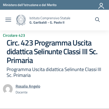
Vai ai contenuti
Vai al menu di navigazione
Vai al footer
Ministero dell'Istruzione e del Merito
Istituto Comprensivo Statale
G. Garibaldi - G. Paolo II
Circolare 423
Circ. 423 Programma Uscita
didattica Selinunte Classi III Sc.
Primaria
Programma Uscita didattica Selinunte Classi III
Sc. Primaria
Rosalia Angelo
Docente