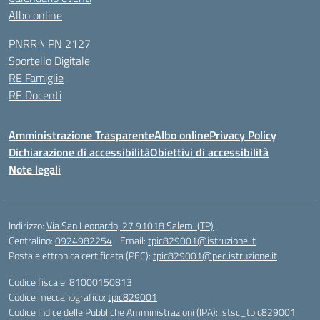
Albo online
PNRR \ PN 2127
Sportello Digitale
RE Famiglie
RE Docenti
Amministrazione Trasparente
Albo online
Privacy Policy
Dichiarazione di accessibilità
Obiettivi di accessibilità
Note legali
Indirizzo:
Via San Leonardo, 27 91018 Salemi (TP)
Centralino:
0924982254
Email:
tpic829001@istruzione.it
Posta elettronica certificata (PEC):
tpic829001@pec.istruzione.it
Codice fiscale: 81000150813
Codice meccanografico:
tpic829001
Codice Indice delle Pubbliche Amministrazioni (IPA): istsc_tpic829001