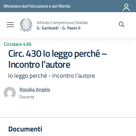
Vai ai contenuti
Vai al menu di navigazione
Vai al footer
Ministero dell'Istruzione e del Merito
Istituto Comprensivo Statale
G. Garibaldi - G. Paolo II
Circolare 430
Circ. 430 Io leggo perché –
Incontro l’autore
Io leggo perché - Incontro l'autore
Rosalia Angelo
Docente
Documenti