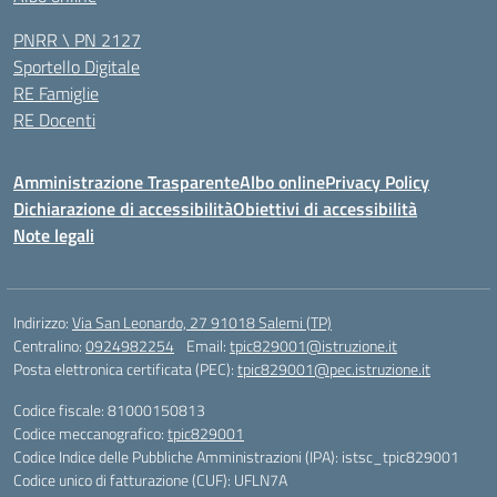
PNRR \ PN 2127
Sportello Digitale
RE Famiglie
RE Docenti
Amministrazione Trasparente
Albo online
Privacy Policy
Dichiarazione di accessibilità
Obiettivi di accessibilità
Note legali
Indirizzo:
Via San Leonardo, 27 91018 Salemi (TP)
Centralino:
0924982254
Email:
tpic829001@istruzione.it
Posta elettronica certificata (PEC):
tpic829001@pec.istruzione.it
Codice fiscale: 81000150813
Codice meccanografico:
tpic829001
Codice Indice delle Pubbliche Amministrazioni (IPA): istsc_tpic829001
Codice unico di fatturazione (CUF): UFLN7A