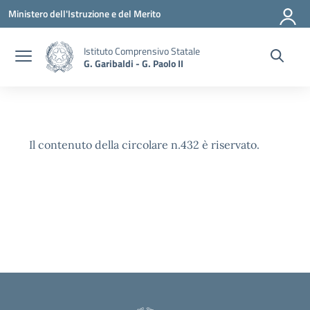
Vai ai contenuti
Vai al menu di navigazione
Vai al footer
Ministero dell'Istruzione e del Merito
Istituto Comprensivo Statale
G. Garibaldi - G. Paolo II
Il contenuto della circolare n.432 è riservato.