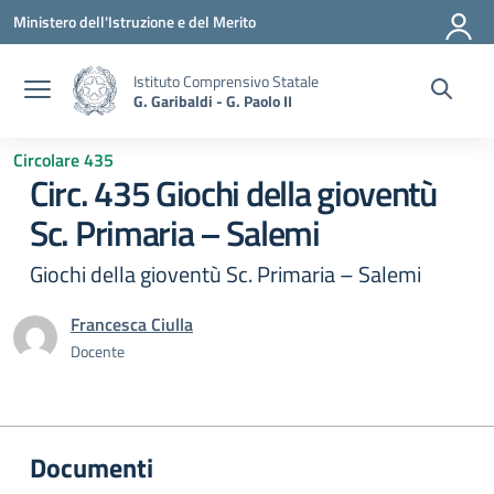
Vai ai contenuti
Vai al menu di navigazione
Vai al footer
Ministero dell'Istruzione e del Merito
Istituto Comprensivo Statale
G. Garibaldi - G. Paolo II
Circolare 435
Circ. 435 Giochi della gioventù
Sc. Primaria – Salemi
Giochi della gioventù Sc. Primaria – Salemi
Francesca Ciulla
Docente
Documenti