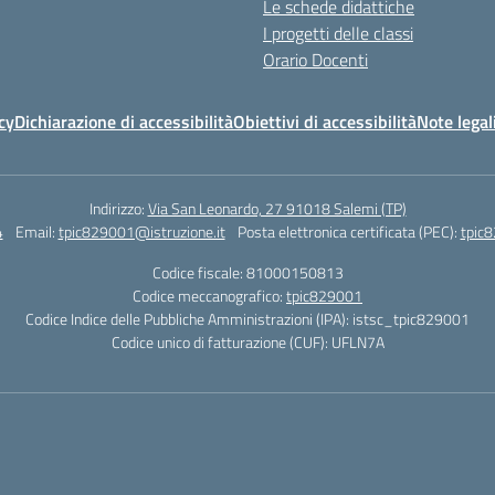
Le schede didattiche
I progetti delle classi
Orario Docenti
cy
Dichiarazione di accessibilità
Obiettivi di accessibilità
Note legal
Indirizzo:
Via San Leonardo, 27 91018 Salemi (TP)
4
Email:
tpic829001@istruzione.it
Posta elettronica certificata (PEC):
tpic8
Codice fiscale: 81000150813
Codice meccanografico:
tpic829001
Codice Indice delle Pubbliche Amministrazioni (IPA): istsc_tpic829001
Codice unico di fatturazione (CUF): UFLN7A