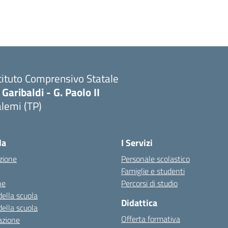
tituto Comprensivo Statale
 Garibaldi - G. Paolo II
lemi (TP)
la
I Servizi
zione
Personale scolastico
Famiglie e studenti
ne
Percorsi di studio
della scuola
Didattica
della scuola
Offerta formativa
azione