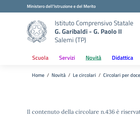
Vai ai contenuti
Vai al menu di navigazione
Vai al footer
Ministero dell'Istruzione e del Merito
Istituto Comprensivo Statale
G. Garibaldi - G. Paolo II
Salemi (TP)
Scuola
Servizi
Novità
Didattica
Home
Novità
Le circolari
Circolari per doc
Il contenuto della circolare n.436 è riserva