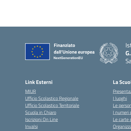
Is
G.
Sa
Link Esterni
La Scuo
MIUR
Presenta
Ufficio Scolastico Regionale
I luoghi
Ufficio Scolastico Territoriale
Le perso
Scuola in Chiaro
I numeri 
Iscrizioni On Line
Le carte 
Invalsi
Organizz