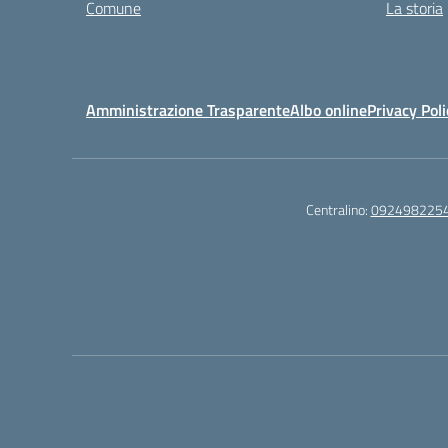
Comune
La storia
Amministrazione Trasparente
Albo online
Privacy Poli
Centralino:
092498225