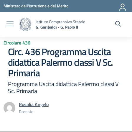
Vai ai contenuti
Vai al menu di navigazione
Vai al footer
Ministero dell'Istruzione e del Merito
Istituto Comprensivo Statale
G. Garibaldi - G. Paolo II
Circolare 436
Circ. 436 Programma Uscita
didattica Palermo classi V Sc.
Primaria
Programma Uscita didattica Palermo classi V
Sc. Primaria
Rosalia Angelo
Docente