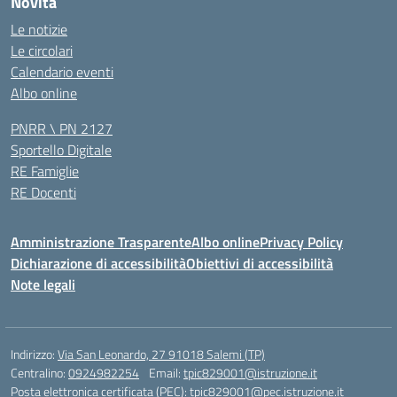
Novità
Le notizie
Le circolari
Calendario eventi
Albo online
PNRR \ PN 2127
Sportello Digitale
RE Famiglie
RE Docenti
Amministrazione Trasparente
Albo online
Privacy Policy
Dichiarazione di accessibilità
Obiettivi di accessibilità
Note legali
Indirizzo:
Via San Leonardo, 27 91018 Salemi (TP)
Centralino:
0924982254
Email:
tpic829001@istruzione.it
Posta elettronica certificata (PEC):
tpic829001@pec.istruzione.it