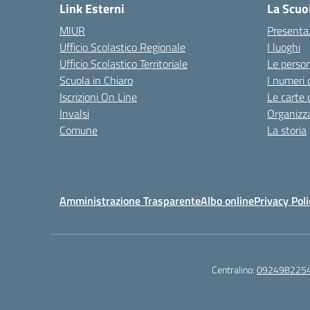
Link Esterni
La Scuo
MIUR
Presenta
Ufficio Scolastico Regionale
I luoghi
Ufficio Scolastico Territoriale
Le perso
Scuola in Chiaro
I numeri 
Iscrizioni On Line
Le carte 
Invalsi
Organizz
Comune
La storia
Amministrazione Trasparente
Albo online
Privacy Poli
Centralino:
092498225