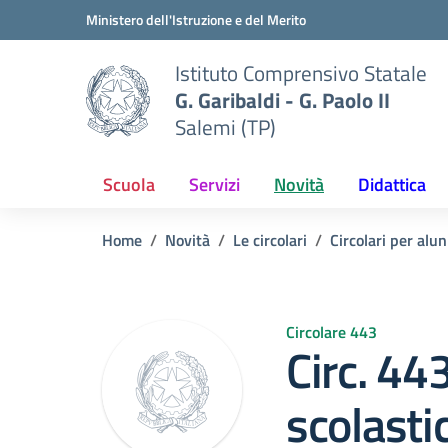
Vai ai contenuti
Vai al menu di navigazione
Vai al footer
Ministero dell'Istruzione e del Merito
Istituto Comprensivo Statale
G. Garibaldi - G. Paolo II
Salemi (TP)
Scuola
Servizi
Novità
Didattica
Home
Novità
Le circolari
Circolari per alun
Circolare 443
Circ. 44
scolastic