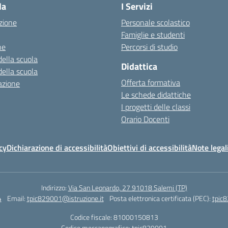
la
I Servizi
zione
Personale scolastico
Famiglie e studenti
ne
Percorsi di studio
della scuola
Didattica
della scuola
Offerta formativa
azione
Le schede didattiche
I progetti delle classi
Orario Docenti
cy
Dichiarazione di accessibilità
Obiettivi di accessibilità
Note legal
Indirizzo:
Via San Leonardo, 27 91018 Salemi (TP)
4
Email:
tpic829001@istruzione.it
Posta elettronica certificata (PEC):
tpic8
Codice fiscale: 81000150813
Codice meccanografico:
tpic829001