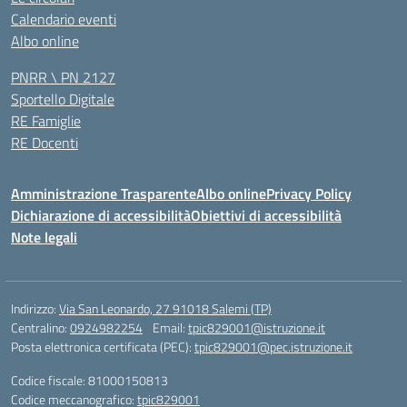
Calendario eventi
Albo online
PNRR \ PN 2127
Sportello Digitale
RE Famiglie
RE Docenti
Amministrazione Trasparente
Albo online
Privacy Policy
Dichiarazione di accessibilità
Obiettivi di accessibilità
Note legali
Indirizzo:
Via San Leonardo, 27 91018 Salemi (TP)
Centralino:
0924982254
Email:
tpic829001@istruzione.it
Posta elettronica certificata (PEC):
tpic829001@pec.istruzione.it
Codice fiscale: 81000150813
Codice meccanografico:
tpic829001