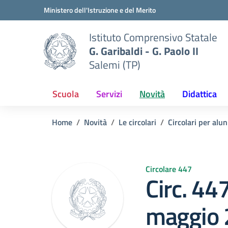
Vai ai contenuti
Vai al menu di navigazione
Vai al footer
Ministero dell'Istruzione e del Merito
Istituto Comprensivo Statale
G. Garibaldi - G. Paolo II
Salemi (TP)
Scuola
Servizi
Novità
Didattica
Home
Novità
Le circolari
Circolari per alun
Circolare 447
Circ. 44
maggio 