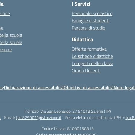
la
I Servizi
zione
Personale scolastico
Famiglie e studenti
ne
Percorsi di studio
della scuola
Didattica
della scuola
Offerta formativa
azione
Le schede didattiche
I progetti delle classi
Orario Docenti
cy
Dichiarazione di accessibilità
Obiettivi di accessibilità
Note legal
Indirizzo:
Via San Leonardo, 27 91018 Salemi (TP)
4
Email:
tpic829001@istruzione.it
Posta elettronica certificata (PEC):
tpic8
Codice fiscale: 81000150813
Codice meccanografico:
tpic829001