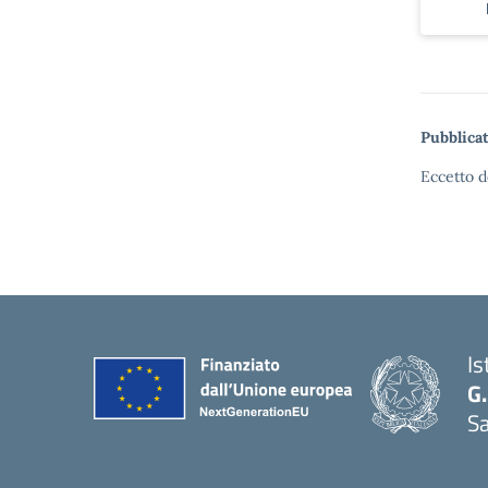
Pubblicat
Eccetto d
Is
G.
Sa