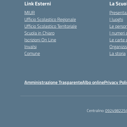
Link Esterni
La Scuo
MIUR
Presenta
Ufficio Scolastico Regionale
I luoghi
Ufficio Scolastico Territoriale
Le perso
Scuola in Chiaro
I numeri 
Iscrizioni On Line
Le carte 
Invalsi
Organizz
Comune
La storia
Amministrazione Trasparente
Albo online
Privacy Poli
Centralino:
092498225