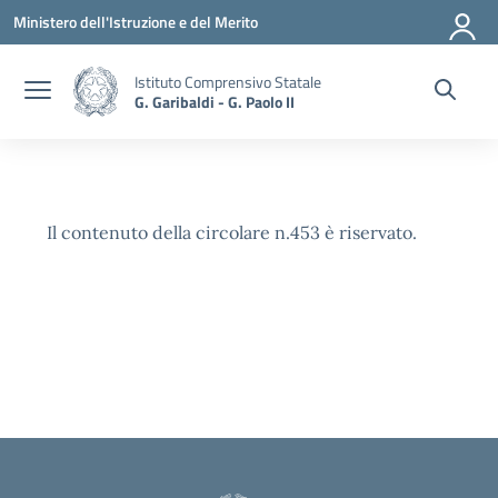
Vai ai contenuti
Vai al menu di navigazione
Vai al footer
Ministero dell'Istruzione e del Merito
Istituto Comprensivo Statale
G. Garibaldi - G. Paolo II
Il contenuto della circolare n.453 è riservato.