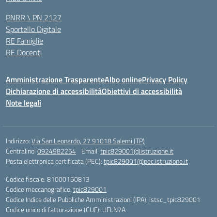
PNRR \ PN 2127
Sportello Digitale
RE Famiglie
RE Docenti
Amministrazione Trasparente
Albo online
Privacy Policy
Dichiarazione di accessibilità
Obiettivi di accessibilità
Note legali
Indirizzo:
Via San Leonardo, 27 91018 Salemi (TP)
Centralino:
0924982254
Email:
tpic829001@istruzione.it
Posta elettronica certificata (PEC):
tpic829001@pec.istruzione.it
Codice fiscale: 81000150813
Codice meccanografico:
tpic829001
Codice Indice delle Pubbliche Amministrazioni (IPA): istsc_tpic829001
Codice unico di fatturazione (CUF): UFLN7A