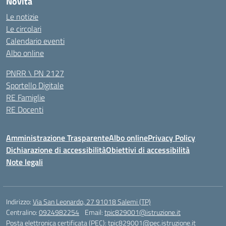
Novità
Le notizie
Le circolari
Calendario eventi
Albo online
PNRR \ PN 2127
Sportello Digitale
RE Famiglie
RE Docenti
Amministrazione Trasparente
Albo online
Privacy Policy
Dichiarazione di accessibilità
Obiettivi di accessibilità
Note legali
Indirizzo:
Via San Leonardo, 27 91018 Salemi (TP)
Centralino:
0924982254
Email:
tpic829001@istruzione.it
Posta elettronica certificata (PEC):
tpic829001@pec.istruzione.it