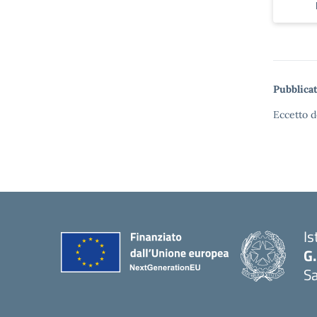
Pubblicat
Eccetto d
Is
G.
Sa