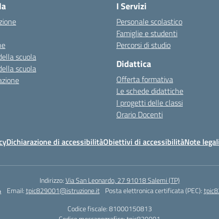
la
I Servizi
zione
Personale scolastico
Famiglie e studenti
ne
Percorsi di studio
della scuola
Didattica
della scuola
Offerta formativa
azione
Le schede didattiche
I progetti delle classi
Orario Docenti
cy
Dichiarazione di accessibilità
Obiettivi di accessibilità
Note legal
Indirizzo:
Via San Leonardo, 27 91018 Salemi (TP)
4
Email:
tpic829001@istruzione.it
Posta elettronica certificata (PEC):
tpic8
Codice fiscale: 81000150813
Codice meccanografico:
tpic829001