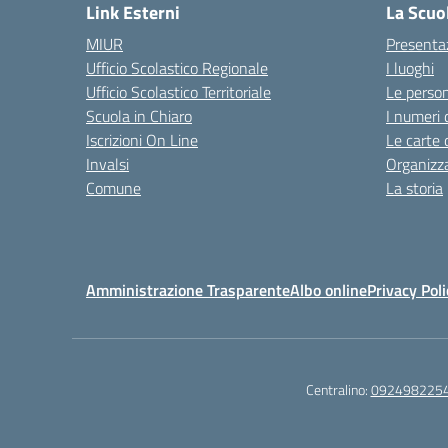
Link Esterni
La Scuo
MIUR
Presenta
Ufficio Scolastico Regionale
I luoghi
Ufficio Scolastico Territoriale
Le perso
Scuola in Chiaro
I numeri 
Iscrizioni On Line
Le carte 
Invalsi
Organizz
Comune
La storia
Amministrazione Trasparente
Albo online
Privacy Poli
Centralino:
092498225