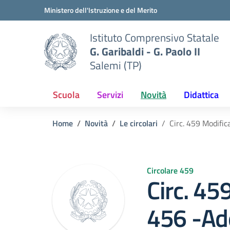
Vai ai contenuti
Vai al menu di navigazione
Vai al footer
Ministero dell'Istruzione e del Merito
Istituto Comprensivo Statale
G. Garibaldi - G. Paolo II
Salemi (TP)
Scuola
Servizi
Novità
Didattica
Home
Novità
Le circolari
Circ. 459 Modifi
Circolare 459
Circ. 45
456 -A