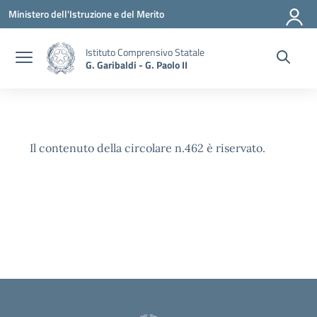
Vai ai contenuti
Vai al menu di navigazione
Vai al footer
Ministero dell'Istruzione e del Merito
Istituto Comprensivo Statale
G. Garibaldi - G. Paolo II
Il contenuto della circolare n.462 è riservato.