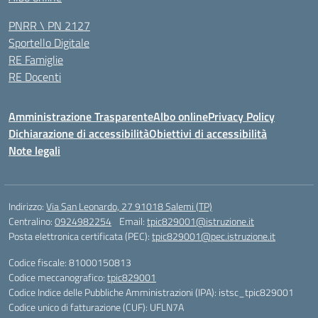
PNRR \ PN 2127
Sportello Digitale
RE Famiglie
RE Docenti
Amministrazione Trasparente
Albo online
Privacy Policy
Dichiarazione di accessibilità
Obiettivi di accessibilità
Note legali
Indirizzo:
Via San Leonardo, 27 91018 Salemi (TP)
Centralino:
0924982254
Email:
tpic829001@istruzione.it
Posta elettronica certificata (PEC):
tpic829001@pec.istruzione.it
Codice fiscale: 81000150813
Codice meccanografico:
tpic829001
Codice Indice delle Pubbliche Amministrazioni (IPA): istsc_tpic829001
Codice unico di fatturazione (CUF): UFLN7A