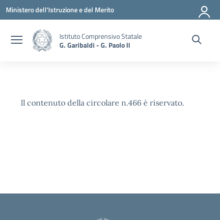
Vai ai contenuti
Vai al menu di navigazione
Vai al footer
Ministero dell'Istruzione e del Merito
Istituto Comprensivo Statale
G. Garibaldi - G. Paolo II
Il contenuto della circolare n.466 è riservato.