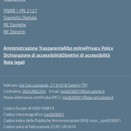
PNRR \ PN 2127
Sportello Digitale
RE Famiglie
RE Docenti
Amministrazione Trasparente
Albo online
Privacy Policy
Dichiarazione di accessibilità
Obiettivi di accessibilità
Note legali
Indirizzo:
Via San Leonardo, 27 91018 Salemi (TP)
Centralino:
0924982254
Email:
tpic829001@istruzione.it
Posta elettronica certificata (PEC):
tpic829001@pec.istruzione.it
Codice fiscale: 81000150813
Codice meccanografico:
tpic829001
Codice Indice delle Pubbliche Amministrazioni (IPA): istsc_tpic829001
Codice unico di fatturazione (CUF): UFLN7A