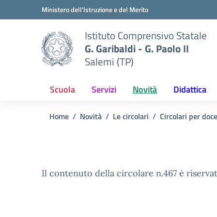
Vai ai contenuti
Vai al menu di navigazione
Vai al footer
Ministero dell'Istruzione e del Merito
Istituto Comprensivo Statale
G. Garibaldi - G. Paolo II
Salemi (TP)
Scuola
Servizi
Novità
Didattica
Home
Novità
Le circolari
Circolari per doc
Il contenuto della circolare n.467 è riservat