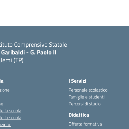
tituto Comprensivo Statale
 Garibaldi - G. Paolo II
lemi (TP)
la
I Servizi
zione
Personale scolastico
Famiglie e studenti
ne
Percorsi di studio
della scuola
Didattica
della scuola
Offerta formativa
azione