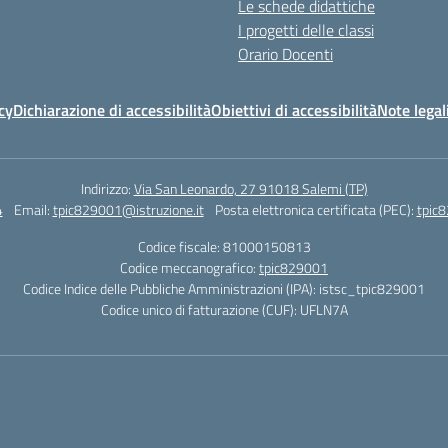
Le schede didattiche
I progetti delle classi
Orario Docenti
cy
Dichiarazione di accessibilità
Obiettivi di accessibilità
Note legal
Indirizzo:
Via San Leonardo, 27 91018 Salemi (TP)
4
Email:
tpic829001@istruzione.it
Posta elettronica certificata (PEC):
tpic8
Codice fiscale: 81000150813
Codice meccanografico:
tpic829001
Codice Indice delle Pubbliche Amministrazioni (IPA): istsc_tpic829001
Codice unico di fatturazione (CUF): UFLN7A