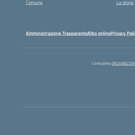
Comune
La storia
Amministrazione Trasparente
Albo online
Privacy Poli
Centralino:
092498225