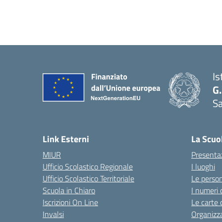
Is
G.
Sa
Link Esterni
La Scuo
MIUR
Presenta
Ufficio Scolastico Regionale
I luoghi
Ufficio Scolastico Territoriale
Le perso
Scuola in Chiaro
I numeri 
Iscrizioni On Line
Le carte 
Invalsi
Organizz