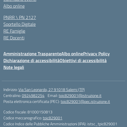
Albo online
PNRR \ PN 2127
Sportello Digitale
RE Famiglie
RE Docenti
Amministrazione Trasparente
Albo online
Privacy Policy
Dichiarazione di accessibilità
Obiettivi di accessibilità
Note legali
Indirizzo:
Via San Leonardo, 27 91018 Salemi (TP)
Centralino:
0924982254
Email:
tpic829001@istruzione.it
Posta elettronica certificata (PEC):
tpic829001@pec.istruzione.it
Codice fiscale: 81000150813
Codice meccanografico:
tpic829001
Codice Indice delle Pubbliche Amministrazioni (IPA): istsc_tpic829001