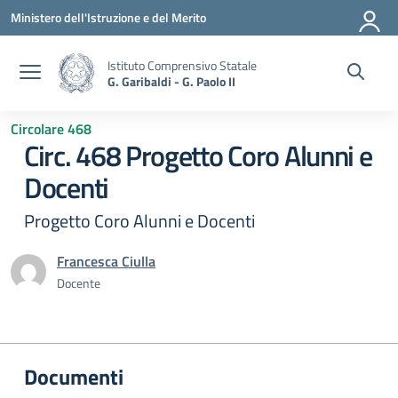
Vai ai contenuti
Vai al menu di navigazione
Vai al footer
Ministero dell'Istruzione e del Merito
Istituto Comprensivo Statale
G. Garibaldi - G. Paolo II
Circolare 468
Circ. 468 Progetto Coro Alunni e
Docenti
Progetto Coro Alunni e Docenti
Francesca Ciulla
Docente
Documenti