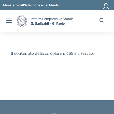
Vai ai contenuti
Vai al menu di navigazione
Vai al footer
Ministero dell'Istruzione e del Merito
Istituto Comprensivo Statale
G. Garibaldi - G. Paolo II
Il contenuto della circolare n.469 è riservato.