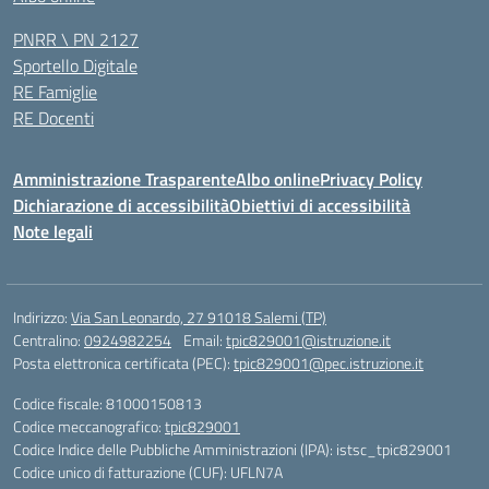
PNRR \ PN 2127
Sportello Digitale
RE Famiglie
RE Docenti
Amministrazione Trasparente
Albo online
Privacy Policy
Dichiarazione di accessibilità
Obiettivi di accessibilità
Note legali
Indirizzo:
Via San Leonardo, 27 91018 Salemi (TP)
Centralino:
0924982254
Email:
tpic829001@istruzione.it
Posta elettronica certificata (PEC):
tpic829001@pec.istruzione.it
Codice fiscale: 81000150813
Codice meccanografico:
tpic829001
Codice Indice delle Pubbliche Amministrazioni (IPA): istsc_tpic829001
Codice unico di fatturazione (CUF): UFLN7A