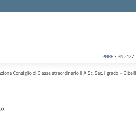
PNRR \ PN 2127
ione Consiglio di Classe straordinario II A Sc. Sec. I grado – Gibell
to.