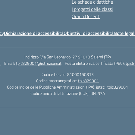
Le schede didattiche
I progetti delle classi
Orario Docenti
cy
Dichiarazione di accessibilità
Obiettivi di accessibilità
Note legal
Indirizzo:
Via San Leonardo, 27 91018 Salemi (TP)
4
Email:
tpic829001@istruzione.it
Posta elettronica certificata (PEC):
tpic8
Codice fiscale: 81000150813
Codice meccanografico:
tpic829001
Codice Indice delle Pubbliche Amministrazioni (IPA): istsc_tpic829001
Codice unico di fatturazione (CUF): UFLN7A