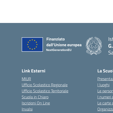
Is
G.
Sa
Link Esterni
La Scuo
MIUR
Presenta
Ufficio Scolastico Regionale
I luoghi
Ufficio Scolastico Territoriale
Le perso
Scuola in Chiaro
I numeri 
Iscrizioni On Line
Le carte 
Invalsi
Organizz