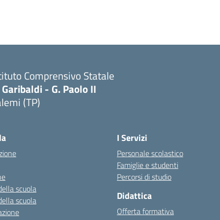
tituto Comprensivo Statale
 Garibaldi - G. Paolo II
lemi (TP)
la
I Servizi
zione
Personale scolastico
Famiglie e studenti
ne
Percorsi di studio
della scuola
Didattica
della scuola
Offerta formativa
azione