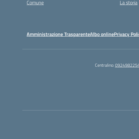
Comune
La storia
Amministrazione Trasparente
Albo online
Privacy Poli
Centralino:
092498225