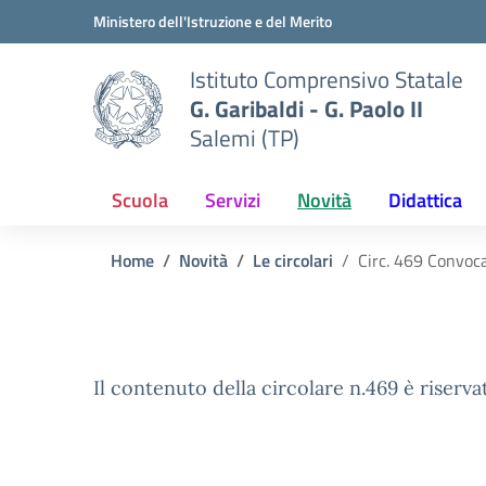
Vai ai contenuti
Vai al menu di navigazione
Vai al footer
Ministero dell'Istruzione e del Merito
Istituto Comprensivo Statale
G. Garibaldi - G. Paolo II
Salemi (TP)
Scuola
Servizi
Novità
Didattica
Home
Novità
Le circolari
Circ. 469 Convocaz
Il contenuto della circolare n.469 è riserva