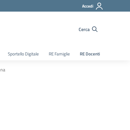
Accedi
Cerca
Sportello Digitale
RE Famiglie
RE Docenti
ina