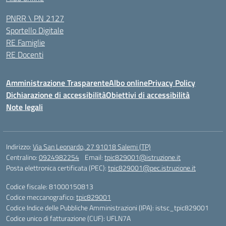
PNRR \ PN 2127
Sportello Digitale
RE Famiglie
RE Docenti
Amministrazione Trasparente
Albo online
Privacy Policy
Dichiarazione di accessibilità
Obiettivi di accessibilità
Note legali
Indirizzo:
Via San Leonardo, 27 91018 Salemi (TP)
Centralino:
0924982254
Email:
tpic829001@istruzione.it
Posta elettronica certificata (PEC):
tpic829001@pec.istruzione.it
Codice fiscale: 81000150813
Codice meccanografico:
tpic829001
Codice Indice delle Pubbliche Amministrazioni (IPA): istsc_tpic829001
Codice unico di fatturazione (CUF): UFLN7A