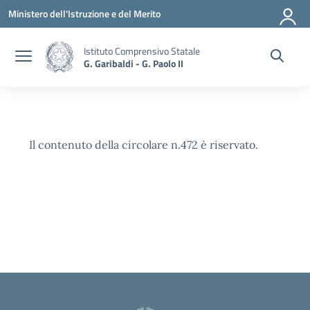
Vai ai contenuti
Vai al menu di navigazione
Vai al footer
Ministero dell'Istruzione e del Merito
Istituto Comprensivo Statale
G. Garibaldi - G. Paolo II
Il contenuto della circolare n.472 è riservato.