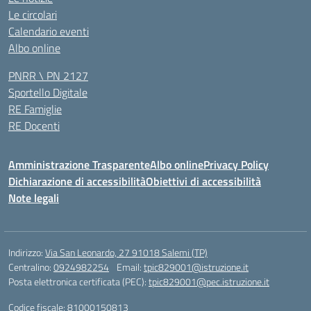
Le circolari
Calendario eventi
Albo online
PNRR \ PN 2127
Sportello Digitale
RE Famiglie
RE Docenti
Amministrazione Trasparente
Albo online
Privacy Policy
Dichiarazione di accessibilità
Obiettivi di accessibilità
Note legali
Indirizzo:
Via San Leonardo, 27 91018 Salemi (TP)
Centralino:
0924982254
Email:
tpic829001@istruzione.it
Posta elettronica certificata (PEC):
tpic829001@pec.istruzione.it
Codice fiscale: 81000150813