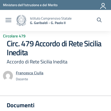
Vai ai contenuti
Vai al menu di navigazione
Vai al footer
Ministero dell'Istruzione e del Merito
Istituto Comprensivo Statale
G. Garibaldi - G. Paolo II
Circolare 479
Circ. 479 Accordo di Rete Sicilia
Inedita
Accordo di Rete Sicilia Inedita
Francesca Ciulla
Docente
Documenti