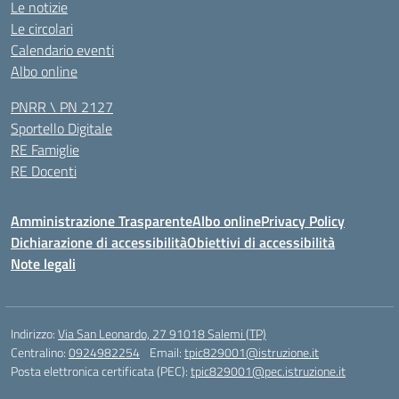
Le notizie
Le circolari
Calendario eventi
Albo online
PNRR \ PN 2127
Sportello Digitale
RE Famiglie
RE Docenti
Amministrazione Trasparente
Albo online
Privacy Policy
Dichiarazione di accessibilità
Obiettivi di accessibilità
Note legali
Indirizzo:
Via San Leonardo, 27 91018 Salemi (TP)
Centralino:
0924982254
Email:
tpic829001@istruzione.it
Posta elettronica certificata (PEC):
tpic829001@pec.istruzione.it