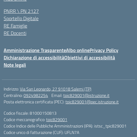
PNRR \ PN 2127
Sportello Digitale
RE Famiglie
RE Docenti
Amministrazione Trasparente
Albo online
Privacy Policy
Dichiarazione di accessibilità
Obiettivi di accessibilità
Note legali
Indirizzo:
Via San Leonardo, 27 91018 Salemi (TP)
Centralino:
0924982254
Email:
tpic829001@istruzione.it
Posta elettronica certificata (PEC):
tpic829001@pec.istruzione.it
Codice fiscale: 81000150813
Codice meccanografico:
tpic829001
Codice Indice delle Pubbliche Amministrazioni (IPA): istsc_tpic829001
Codice unico di fatturazione (CUF): UFLN7A