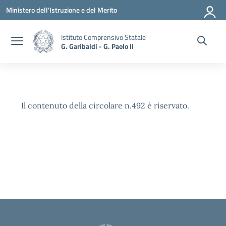
Vai ai contenuti
Vai al menu di navigazione
Vai al footer
Ministero dell'Istruzione e del Merito
Istituto Comprensivo Statale
G. Garibaldi - G. Paolo II
Il contenuto della circolare n.492 è riservato.