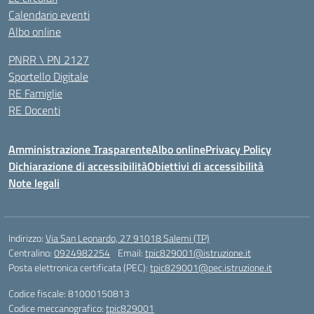
Calendario eventi
Albo online
PNRR \ PN 2127
Sportello Digitale
RE Famiglie
RE Docenti
Amministrazione Trasparente
Albo online
Privacy Policy
Dichiarazione di accessibilità
Obiettivi di accessibilità
Note legali
Indirizzo:
Via San Leonardo, 27 91018 Salemi (TP)
Centralino:
0924982254
Email:
tpic829001@istruzione.it
Posta elettronica certificata (PEC):
tpic829001@pec.istruzione.it
Codice fiscale: 81000150813
Codice meccanografico:
tpic829001