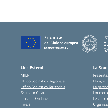
Is
G.
Sa
Link Esterni
La Scuo
MIUR
Presenta
Ufficio Scolastico Regionale
I luoghi
Ufficio Scolastico Territoriale
Le perso
Scuola in Chiaro
I numeri 
Iscrizioni On Line
Le carte 
Invalsi
Organizz