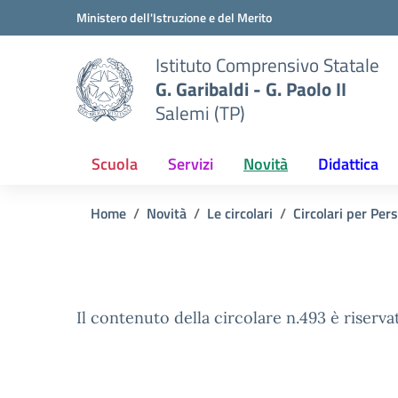
Vai ai contenuti
Vai al menu di navigazione
Vai al footer
Ministero dell'Istruzione e del Merito
Istituto Comprensivo Statale
G. Garibaldi - G. Paolo II
Salemi (TP)
Scuola
Servizi
Novità
Didattica
Home
Novità
Le circolari
Circolari per Per
Il contenuto della circolare n.493 è riserva