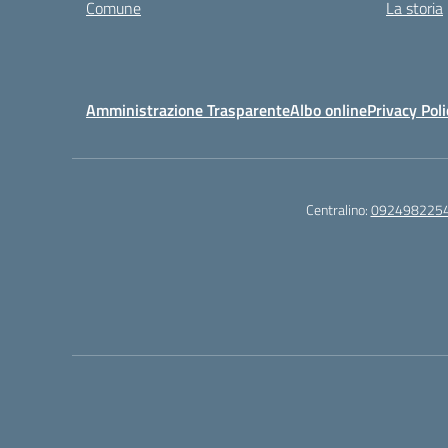
Comune
La storia
Amministrazione Trasparente
Albo online
Privacy Poli
Centralino:
092498225