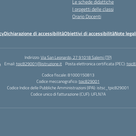
Le schede didattiche
I progetti delle classi
Orario Docenti
cy
Dichiarazione di accessibilità
Obiettivi di accessibilità
Note legal
Indirizzo:
Via San Leonardo, 27 91018 Salemi (TP)
4
Email:
tpic829001@istruzione.it
Posta elettronica certificata (PEC):
tpic8
Codice fiscale: 81000150813
Codice meccanografico:
tpic829001
Codice Indice delle Pubbliche Amministrazioni (IPA): istsc_tpic829001
Codice unico di fatturazione (CUF): UFLN7A