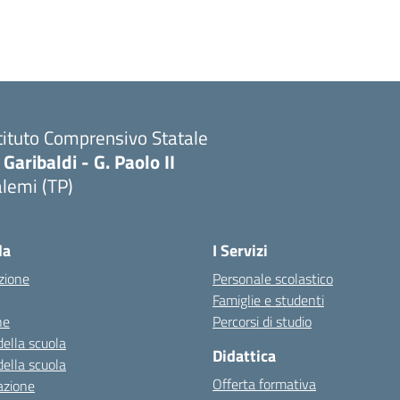
tituto Comprensivo Statale
 Garibaldi - G. Paolo II
lemi (TP)
la
I Servizi
zione
Personale scolastico
Famiglie e studenti
ne
Percorsi di studio
della scuola
Didattica
della scuola
Offerta formativa
azione