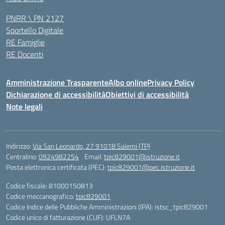
PNRR \ PN 2127
Sportello Digitale
RE Famiglie
RE Docenti
Amministrazione Trasparente
Albo online
Privacy Policy
Dichiarazione di accessibilità
Obiettivi di accessibilità
Note legali
Indirizzo:
Via San Leonardo, 27 91018 Salemi (TP)
Centralino:
0924982254
Email:
tpic829001@istruzione.it
Posta elettronica certificata (PEC):
tpic829001@pec.istruzione.it
Codice fiscale: 81000150813
Codice meccanografico:
tpic829001
Codice Indice delle Pubbliche Amministrazioni (IPA): istsc_tpic829001
Codice unico di fatturazione (CUF): UFLN7A