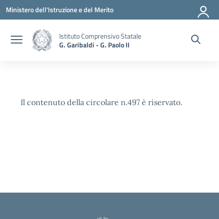
Vai ai contenuti
Vai al menu di navigazione
Vai al footer
Ministero dell'Istruzione e del Merito
Istituto Comprensivo Statale
G. Garibaldi - G. Paolo II
Il contenuto della circolare n.497 è riservato.