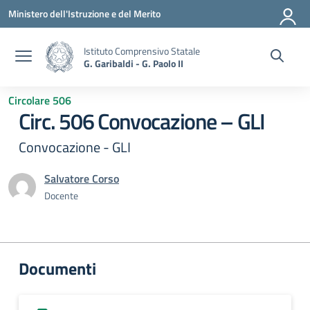
Vai ai contenuti
Vai al menu di navigazione
Vai al footer
Ministero dell'Istruzione e del Merito
Istituto Comprensivo Statale
G. Garibaldi - G. Paolo II
Circolare 506
Circ. 506 Convocazione – GLI
Convocazione - GLI
Salvatore Corso
Docente
Documenti