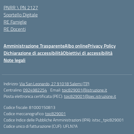
PNRR \ PN 2127
Sportello Digitale
RE Famiglie
RE Docenti
Amministrazione Trasparente
Albo online
Privacy Policy
Dichiarazione di accessibilità
Obiettivi di accessibilità
Note legali
Indirizzo:
Via San Leonardo, 27 91018 Salemi (TP)
Centralino:
0924982254
Email:
tpic829001@istruzione.it
Posta elettronica certificata (PEC):
tpic829001@pec.istruzione.it
Codice fiscale: 81000150813
Codice meccanografico:
tpic829001
Codice Indice delle Pubbliche Amministrazioni (IPA): istsc_tpic829001
Codice unico di fatturazione (CUF): UFLN7A