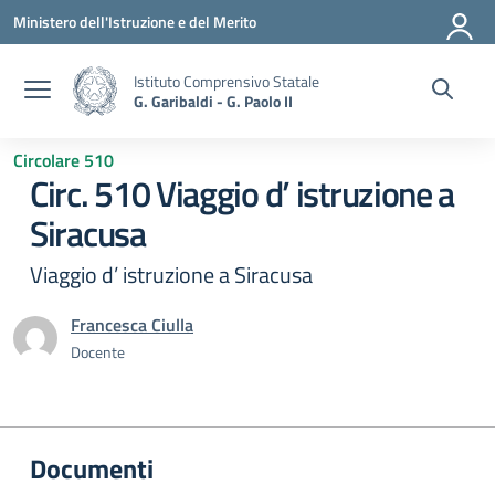
Vai ai contenuti
Vai al menu di navigazione
Vai al footer
Ministero dell'Istruzione e del Merito
Istituto Comprensivo Statale
G. Garibaldi - G. Paolo II
Circolare 510
Circ. 510 Viaggio d’ istruzione a
Siracusa
Viaggio d’ istruzione a Siracusa
Francesca Ciulla
Docente
Documenti