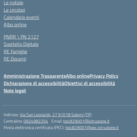
Le notizie
Le circolari
Calendario eventi
Albo online
PNRR \ PN 2127
Sportello Digitale
RE Famiglie
RE Docenti
Amministrazione Trasparente
Albo online
Privacy Policy
Dichiarazione di accessibilità
Obiettivi di accessibilità
Note legali
Indirizzo:
Via San Leonardo, 27 91018 Salemi (TP)
Centralino:
0924982254
Email:
tpic829001@istruzione.it
Posta elettronica certificata (PEC):
tpic829001@pec.istruzione.it