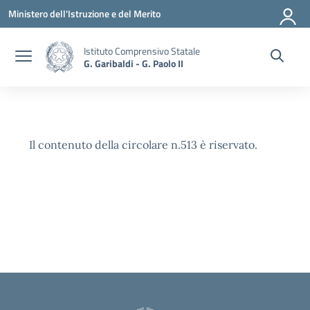
Vai ai contenuti
Vai al menu di navigazione
Vai al footer
Ministero dell'Istruzione e del Merito
Istituto Comprensivo Statale
G. Garibaldi - G. Paolo II
Il contenuto della circolare n.513 è riservato.