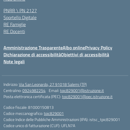
PNRR \ PN 2127
Sportello Digitale
RE Famiglie
RE Docenti
Amministrazione Trasparente
Albo online
Privacy Policy
Dichiarazione di accessibilità
Obiettivi di accessibilità
Note legali
Indirizzo:
Via San Leonardo, 27 91018 Salemi (TP)
Centralino:
0924982254
Email:
tpic829001@istruzione.it
Posta elettronica certificata (PEC):
tpic829001@pec.istruzione.it
Codice fiscale: 81000150813
Codice meccanografico:
tpic829001
Codice Indice delle Pubbliche Amministrazioni (IPA): istsc_tpic829001
Codice unico di fatturazione (CUF): UFLN7A