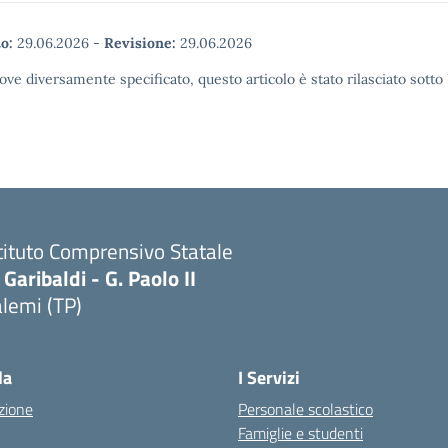
o:
29.06.2026
-
Revisione:
29.06.2026
ove diversamente specificato, questo articolo è stato rilasciato sott
tituto Comprensivo Statale
 Garibaldi - G. Paolo II
lemi (TP)
la
I Servizi
zione
Personale scolastico
Famiglie e studenti