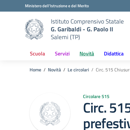
Vai ai contenuti
Vai al menu di navigazione
Vai al footer
Ministero dell'Istruzione e del Merito
Istituto Comprensivo Statale
G. Garibaldi - G. Paolo II
Salemi (TP)
Scuola
Servizi
Novità
Didattica
Home
Novità
Le circolari
Circ. 515 Chiusur
Circolare 515
Circ. 51
prefestiv