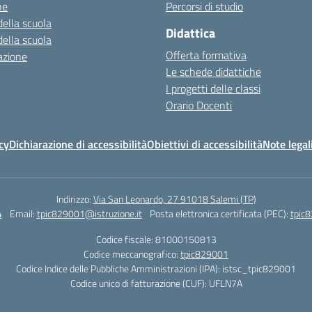
ne
Percorsi di studio
della scuola
Didattica
della scuola
Offerta formativa
azione
Le schede didattiche
I progetti delle classi
Orario Docenti
cy
Dichiarazione di accessibilità
Obiettivi di accessibilità
Note legal
Indirizzo:
Via San Leonardo, 27 91018 Salemi (TP)
4
Email:
tpic829001@istruzione.it
Posta elettronica certificata (PEC):
tpic8
Codice fiscale: 81000150813
Codice meccanografico:
tpic829001
Codice Indice delle Pubbliche Amministrazioni (IPA): istsc_tpic829001
Codice unico di fatturazione (CUF): UFLN7A