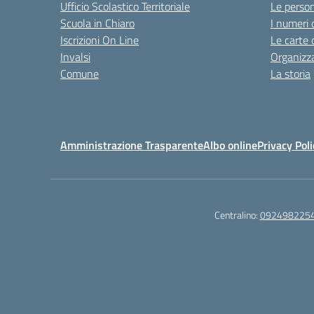
Ufficio Scolastico Territoriale
Le perso
Scuola in Chiaro
I numeri 
Iscrizioni On Line
Le carte 
Invalsi
Organizz
Comune
La storia
Amministrazione Trasparente
Albo online
Privacy Poli
Centralino:
092498225