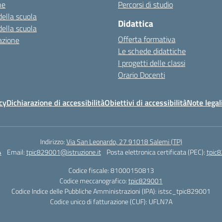
ne
Percorsi di studio
della scuola
Didattica
della scuola
Offerta formativa
azione
Le schede didattiche
I progetti delle classi
Orario Docenti
cy
Dichiarazione di accessibilità
Obiettivi di accessibilità
Note legal
Indirizzo:
Via San Leonardo, 27 91018 Salemi (TP)
4
Email:
tpic829001@istruzione.it
Posta elettronica certificata (PEC):
tpic8
Codice fiscale: 81000150813
Codice meccanografico:
tpic829001
Codice Indice delle Pubbliche Amministrazioni (IPA): istsc_tpic829001
Codice unico di fatturazione (CUF): UFLN7A