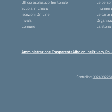
Ufficio Scolastico Territoriale
Le perso
Scuola in Chiaro
I numeri 
Iscrizioni On Line
Le carte 
Invalsi
Organizz
Comune
La storia
Amministrazione Trasparente
Albo online
Privacy Poli
Centralino:
092498225