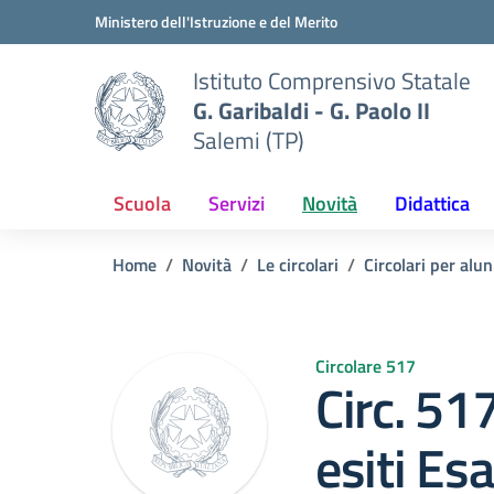
Vai ai contenuti
Vai al menu di navigazione
Vai al footer
Ministero dell'Istruzione e del Merito
Istituto Comprensivo Statale
G. Garibaldi - G. Paolo II
Salemi (TP)
Scuola
Servizi
Novità
Didattica
Home
Novità
Le circolari
Circolari per alun
Circolare 517
Circ. 51
esiti Es