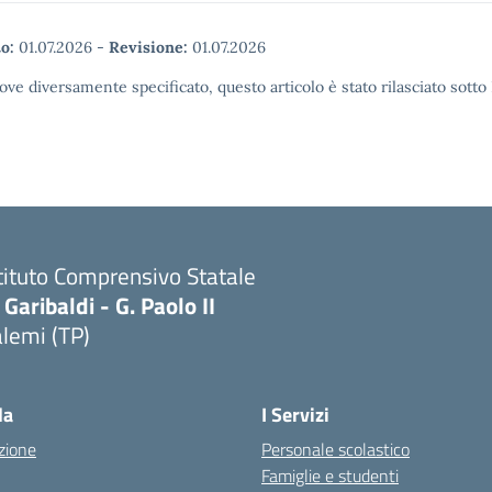
o:
01.07.2026
-
Revisione:
01.07.2026
ove diversamente specificato, questo articolo è stato rilasciato sott
tituto Comprensivo Statale
 Garibaldi - G. Paolo II
lemi (TP)
la
I Servizi
zione
Personale scolastico
Famiglie e studenti