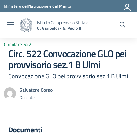
Vai ai contenuti
Vai al menu di navigazione
Vai al footer
Ministero dell'Istruzione e del Merito
Istituto Comprensivo Statale
G. Garibaldi - G. Paolo II
Circolare 522
Circ. 522 Convocazione GLO pei
provvisorio sez.1 B Ulmi
Convocazione GLO pei provvisorio sez.1 B Ulmi
Salvatore Corso
Docente
Documenti