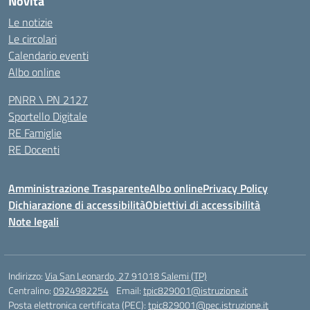
Novità
Le notizie
Le circolari
Calendario eventi
Albo online
PNRR \ PN 2127
Sportello Digitale
RE Famiglie
RE Docenti
Amministrazione Trasparente
Albo online
Privacy Policy
Dichiarazione di accessibilità
Obiettivi di accessibilità
Note legali
Indirizzo:
Via San Leonardo, 27 91018 Salemi (TP)
Centralino:
0924982254
Email:
tpic829001@istruzione.it
Posta elettronica certificata (PEC):
tpic829001@pec.istruzione.it