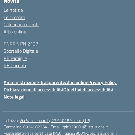
Novità
Le notizie
Le circolari
Calendario eventi
Albo online
PNRR \ PN 2127
Sportello Digitale
RE Famiglie
RE Docenti
Amministrazione Trasparente
Albo online
Privacy Policy
Dichiarazione di accessibilità
Obiettivi di accessibilità
Note legali
Indirizzo:
Via San Leonardo, 27 91018 Salemi (TP)
Centralino:
0924982254
Email:
tpic829001@istruzione.it
Posta elettronica certificata (PEC):
tpic829001@pec.istruzione.it