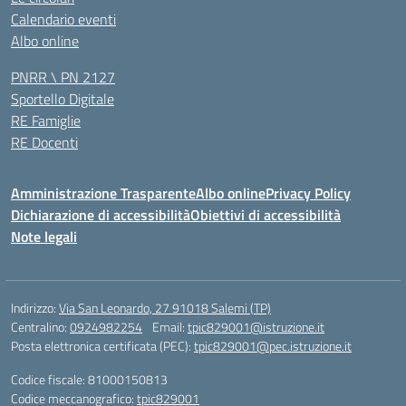
Calendario eventi
Albo online
PNRR \ PN 2127
Sportello Digitale
RE Famiglie
RE Docenti
Amministrazione Trasparente
Albo online
Privacy Policy
Dichiarazione di accessibilità
Obiettivi di accessibilità
Note legali
Indirizzo:
Via San Leonardo, 27 91018 Salemi (TP)
Centralino:
0924982254
Email:
tpic829001@istruzione.it
Posta elettronica certificata (PEC):
tpic829001@pec.istruzione.it
Codice fiscale: 81000150813
Codice meccanografico:
tpic829001