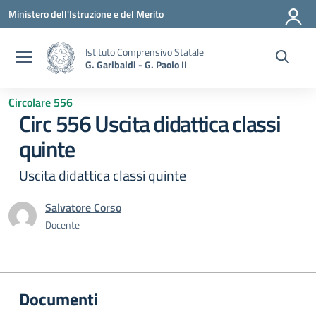
Vai ai contenuti
Vai al menu di navigazione
Vai al footer
Ministero dell'Istruzione e del Merito
Istituto Comprensivo Statale
G. Garibaldi - G. Paolo II
Circolare 556
Circ 556 Uscita didattica classi
quinte
Uscita didattica classi quinte
Salvatore Corso
Docente
Documenti