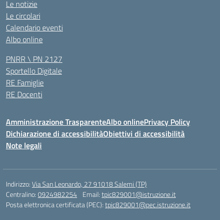
Le notizie
Le circolari
Calendario eventi
Albo online
PNRR \ PN 2127
Sportello Digitale
RE Famiglie
RE Docenti
Amministrazione Trasparente
Albo online
Privacy Policy
Dichiarazione di accessibilità
Obiettivi di accessibilità
Note legali
Indirizzo:
Via San Leonardo, 27 91018 Salemi (TP)
Centralino:
0924982254
Email:
tpic829001@istruzione.it
Posta elettronica certificata (PEC):
tpic829001@pec.istruzione.it